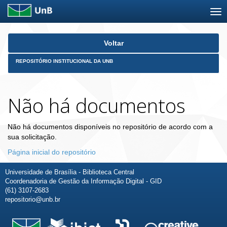
Skip
Voltar
navigation
REPOSITÓRIO INSTITUCIONAL DA UNB
Não há documentos
Não há documentos disponíveis no repositório de acordo com a
sua solicitação.
Página inicial do repositório
Universidade de Brasília - Biblioteca Central
Coordenadoria de Gestão da Informação Digital - GID
(61) 3107-2683
repositorio@unb.br