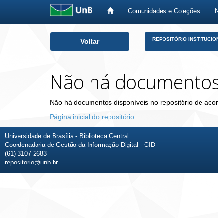
Comunidades e Coleções
Skip
REPOSITÓRIO INSTITUCIO
Voltar
navigation
Não há documento
Não há documentos disponíveis no repositório de acor
Página inicial do repositório
Universidade de Brasília - Biblioteca Central
Coordenadoria de Gestão da Informação Digital - GID
(61) 3107-2683
repositorio@unb.br