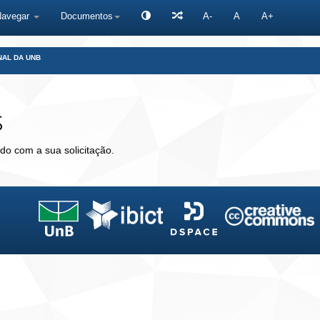
Navegar
Documentos
A-
A
A+
NAL DA UNB
s
do com a sua solicitação.