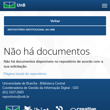
Skip
Voltar
navigation
REPOSITÓRIO INSTITUCIONAL DA UNB
Não há documentos
Não há documentos disponíveis no repositório de acordo com a
sua solicitação.
Página inicial do repositório
Universidade de Brasília - Biblioteca Central
Coordenadoria de Gestão da Informação Digital - GID
(61) 3107-2683
repositorio@unb.br