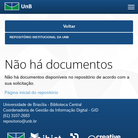
Skip
Voltar
navigation
REPOSITÓRIO INSTITUCIONAL DA UNB
Não há documentos
Não há documentos disponíveis no repositório de acordo com a
sua solicitação.
Página inicial do repositório
Universidade de Brasília - Biblioteca Central
Coordenadoria de Gestão da Informação Digital - GID
(61) 3107-2683
repositorio@unb.br