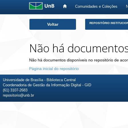
Comunidades e Coleções
Skip
REPOSITÓRIO INSTITUCIO
Voltar
navigation
Não há documento
Não há documentos disponíveis no repositório de acor
Página inicial do repositório
Universidade de Brasília - Biblioteca Central
Coordenadoria de Gestão da Informação Digital - GID
(61) 3107-2683
repositorio@unb.br