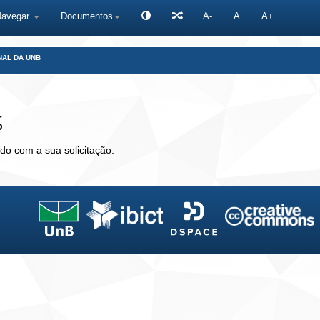
Navegar
Documentos
A-
A
A+
NAL DA UNB
s
do com a sua solicitação.