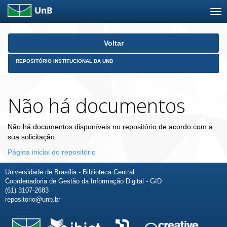
Skip
Voltar
navigation
REPOSITÓRIO INSTITUCIONAL DA UNB
Não há documentos
Não há documentos disponíveis no repositório de acordo com a
sua solicitação.
Página inicial do repositório
Universidade de Brasília - Biblioteca Central
Coordenadoria de Gestão da Informação Digital - GID
(61) 3107-2683
repositorio@unb.br