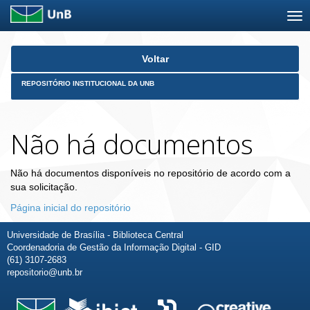
Skip
Voltar
navigation
REPOSITÓRIO INSTITUCIONAL DA UNB
Não há documentos
Não há documentos disponíveis no repositório de acordo com a
sua solicitação.
Página inicial do repositório
Universidade de Brasília - Biblioteca Central
Coordenadoria de Gestão da Informação Digital - GID
(61) 3107-2683
repositorio@unb.br