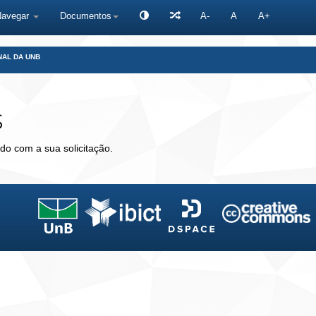
Navegar
Documentos
A-
A
A+
NAL DA UNB
s
do com a sua solicitação.