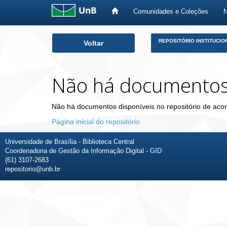
Comunidades e Coleções
Skip
REPOSITÓRIO INSTITUCIO
Voltar
navigation
Não há documento
Não há documentos disponíveis no repositório de acor
Página inicial do repositório
Universidade de Brasília - Biblioteca Central
Coordenadoria de Gestão da Informação Digital - GID
(61) 3107-2683
repositorio@unb.br