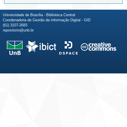
Universidade de Brasília - Biblioteca Central
Coordenadoria de Gestão da Informação Digital - GID
(61) 3107-2683
repositorio@unb.br
Fale conosco
Sobre