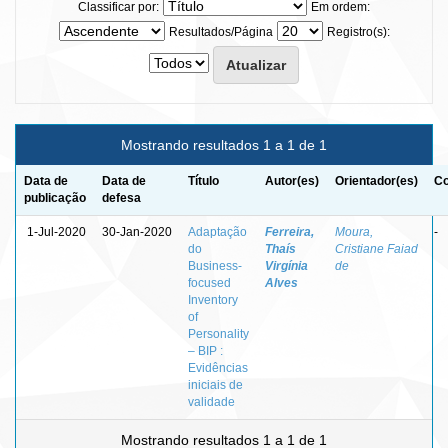
Classificar por:
Em ordem:
Resultados/Página
Registro(s):
Mostrando resultados 1 a 1 de 1
Data de
Data de
Título
Autor(es)
Orientador(es)
Co
publicação
defesa
1-Jul-2020
30-Jan-2020
Adaptação
Ferreira,
Moura,
-
do
Thaís
Cristiane Faiad
Business-
Virgínia
de
focused
Alves
Inventory
of
Personality
– BIP :
Evidências
iniciais de
validade
Mostrando resultados 1 a 1 de 1