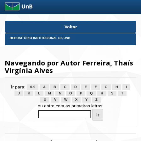
Skip
Voltar
navigation
REPOSITÓRIO INSTITUCIONAL DA UNB
Navegando por Autor Ferreira, Thaís
Virgínia Alves
Ir para:
0-9
A
B
C
D
E
F
G
H
I
J
K
L
M
N
O
P
Q
R
S
T
U
V
W
X
Y
Z
ou entre com as primeiras letras: