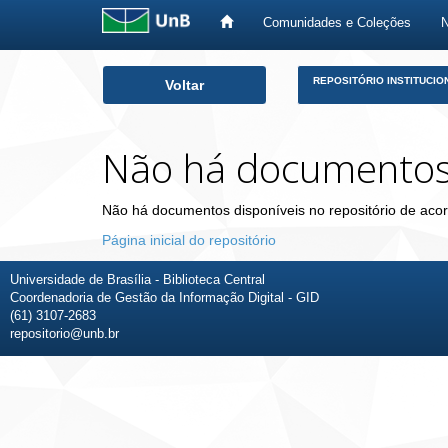
Comunidades e Coleções
Skip
REPOSITÓRIO INSTITUCIO
Voltar
navigation
Não há documento
Não há documentos disponíveis no repositório de acor
Página inicial do repositório
Universidade de Brasília - Biblioteca Central
Coordenadoria de Gestão da Informação Digital - GID
(61) 3107-2683
repositorio@unb.br