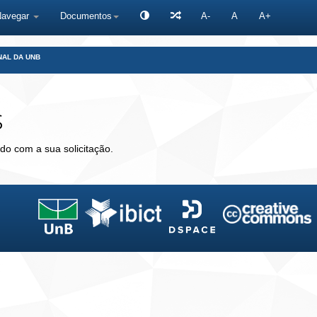
Navegar
Documentos
A-
A
A+
NAL DA UNB
s
do com a sua solicitação.