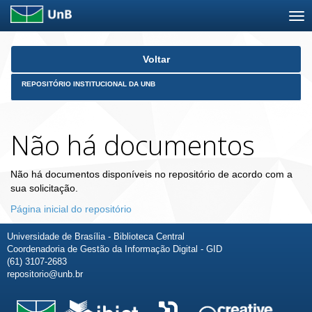
Skip
Voltar
navigation
REPOSITÓRIO INSTITUCIONAL DA UNB
Não há documentos
Não há documentos disponíveis no repositório de acordo com a
sua solicitação.
Página inicial do repositório
Universidade de Brasília - Biblioteca Central
Coordenadoria de Gestão da Informação Digital - GID
(61) 3107-2683
repositorio@unb.br