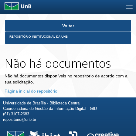
Skip
Voltar
navigation
REPOSITÓRIO INSTITUCIONAL DA UNB
Não há documentos
Não há documentos disponíveis no repositório de acordo com a
sua solicitação.
Página inicial do repositório
Universidade de Brasília - Biblioteca Central
Coordenadoria de Gestão da Informação Digital - GID
(61) 3107-2683
repositorio@unb.br