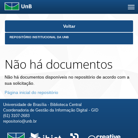
Skip
Voltar
navigation
REPOSITÓRIO INSTITUCIONAL DA UNB
Não há documentos
Não há documentos disponíveis no repositório de acordo com a
sua solicitação.
Página inicial do repositório
Universidade de Brasília - Biblioteca Central
Coordenadoria de Gestão da Informação Digital - GID
(61) 3107-2683
repositorio@unb.br