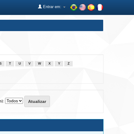
Entrar em:
S
T
U
V
W
X
Y
Z
s):