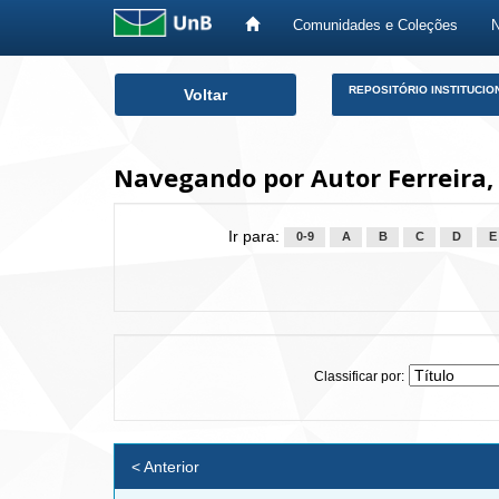
Comunidades e Coleções
Skip
REPOSITÓRIO INSTITUCIO
Voltar
navigation
Navegando por Autor Ferreira, 
Ir para:
0-9
A
B
C
D
E
Classificar por:
< Anterior