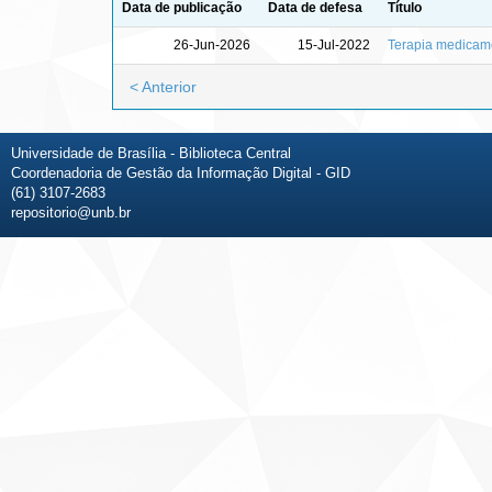
Data de publicação
Data de defesa
Título
26-Jun-2026
15-Jul-2022
Terapia medicame
< Anterior
Universidade de Brasília - Biblioteca Central
Coordenadoria de Gestão da Informação Digital - GID
(61) 3107-2683
repositorio@unb.br