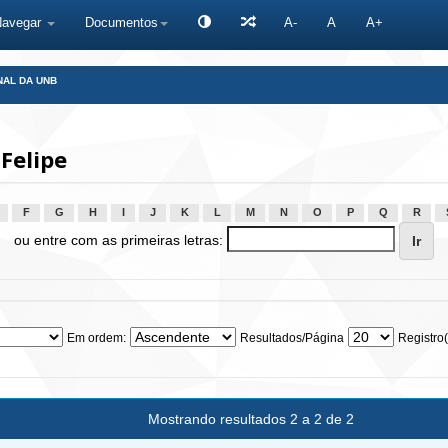
Navegar
Documentos
A-
A
A+
NAL DA UNB
Felipe
F
G
H
I
J
K
L
M
N
O
P
Q
R
ou entre com as primeiras letras:
Em ordem:
Resultados/Página
Registro(
Mostrando resultados 2 a 2 de 2