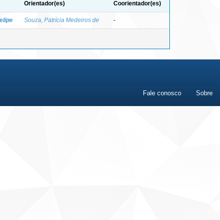
Orientador(es)
Coorientador(es)
elipe
Souza, Patrícia Medeiros de
-
Fale conosco
Sobre