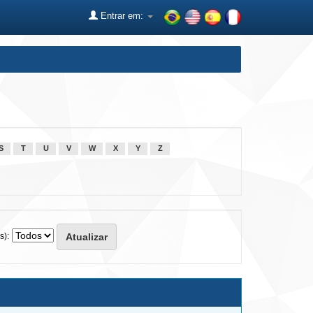
Entrar em:
S
T
U
V
W
X
Y
Z
s):