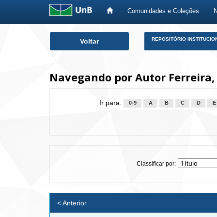
Comunidades e Coleções
Skip
REPOSITÓRIO INSTITUCIO
Voltar
navigation
Navegando por Autor Ferreira, 
Ir para:
0-9
A
B
C
D
E
Classificar por:
< Anterior