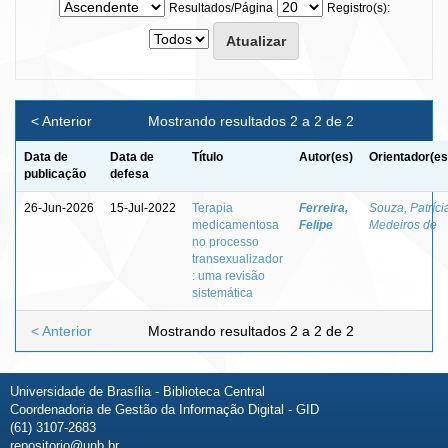
Resultados/Página
Registro(s):
< Anterior
Mostrando resultados 2 a 2 de 2
Data de
Data de
Título
Autor(es)
Orientador(es
publicação
defesa
26-Jun-2026
15-Jul-2022
Terapia
Ferreira,
Souza, Patríci
medicamentosa
Felipe
Medeiros de
no processo
transexualizador
: uma revisão
sistemática
< Anterior
Mostrando resultados 2 a 2 de 2
Universidade de Brasília - Biblioteca Central
Coordenadoria de Gestão da Informação Digital - GID
(61) 3107-2683
repositorio@unb.br