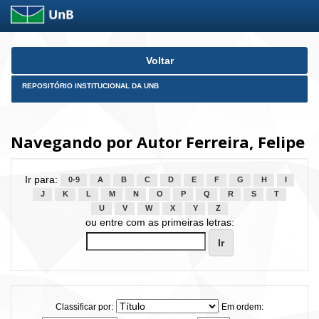
Skip
Voltar
navigation
REPOSITÓRIO INSTITUCIONAL DA UNB
Navegando por Autor Ferreira, Felipe
Ir para:
0-9
A
B
C
D
E
F
G
H
I
J
K
L
M
N
O
P
Q
R
S
T
U
V
W
X
Y
Z
ou entre com as primeiras letras:
Classificar por:
Em ordem: