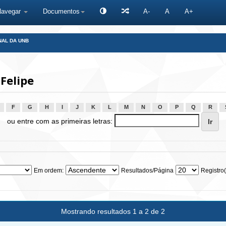
Navegar
Documentos
A-
A
A+
NAL DA UNB
Felipe
F
G
H
I
J
K
L
M
N
O
P
Q
R
ou entre com as primeiras letras:
Em ordem:
Resultados/Página
Registro(
Mostrando resultados 1 a 2 de 2