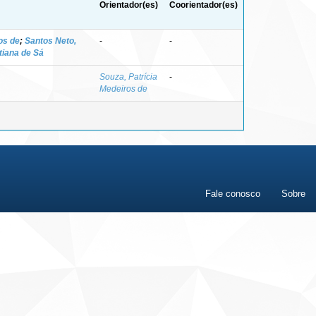
Orientador(es)
Coorientador(es)
os de
;
Santos Neto,
-
-
tiana de Sá
Souza, Patrícia
-
Medeiros de
Fale conosco
Sobre