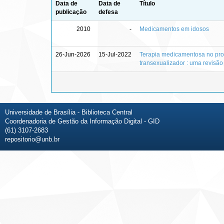
Data de
Data de
Título
publicação
defesa
2010
-
Medicamentos em idosos
26-Jun-2026
15-Jul-2022
Terapia medicamentosa no pr
transexualizador : uma revisão
Universidade de Brasília - Biblioteca Central
Coordenadoria de Gestão da Informação Digital - GID
(61) 3107-2683
repositorio@unb.br