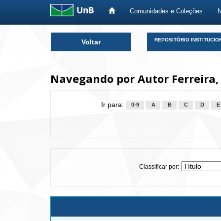
Comunidades e Coleções
Skip
REPOSITÓRIO INSTITUCIO
Voltar
navigation
Navegando por Autor Ferreira, 
Ir para:
0-9
A
B
C
D
E
Classificar por: