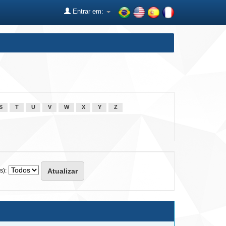
Entrar em:
S
T
U
V
W
X
Y
Z
s):