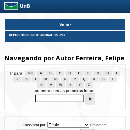
Skip
Voltar
navigation
REPOSITÓRIO INSTITUCIONAL DA UNB
Navegando por Autor Ferreira, Felipe
Ir para:
0-9
A
B
C
D
E
F
G
H
I
J
K
L
M
N
O
P
Q
R
S
T
U
V
W
X
Y
Z
ou entre com as primeiras letras:
Classificar por:
Em ordem: