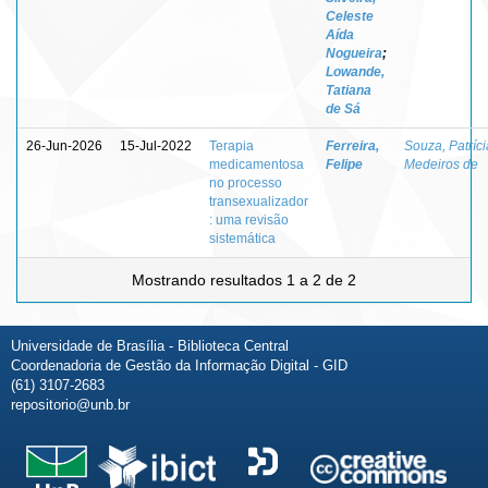
Celeste
Aída
Nogueira
;
Lowande,
Tatiana
de Sá
26-Jun-2026
15-Jul-2022
Terapia
Ferreira,
Souza, Patríci
medicamentosa
Felipe
Medeiros de
no processo
transexualizador
: uma revisão
sistemática
Mostrando resultados 1 a 2 de 2
Universidade de Brasília - Biblioteca Central
Coordenadoria de Gestão da Informação Digital - GID
(61) 3107-2683
repositorio@unb.br