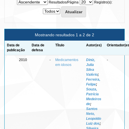
Resultados/Página
Registro(s):
Mostrando resultados 1 a 2 de 2
Data de
Data de
Título
Autor(es)
Orientador(e
publicação
defesa
2010
-
Medicamentos
Diniz,
-
em idosos
Julia
Silva
Valério
;
Ferreira,
Felipe
;
Souza,
Patrícia
Medeiros
de
;
Santos
Neto,
Leopoldo
Luiz dos
;
Silveira,