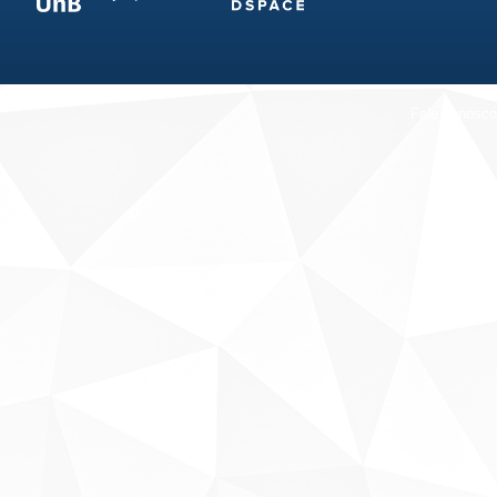
Fale conosco
Sobre