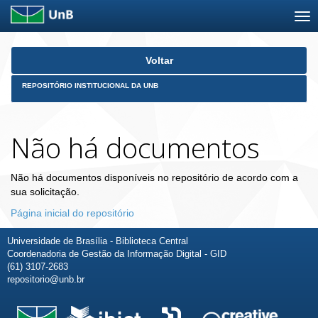
Skip
Voltar
navigation
REPOSITÓRIO INSTITUCIONAL DA UNB
Não há documentos
Não há documentos disponíveis no repositório de acordo com a
sua solicitação.
Página inicial do repositório
Universidade de Brasília - Biblioteca Central
Coordenadoria de Gestão da Informação Digital - GID
(61) 3107-2683
repositorio@unb.br