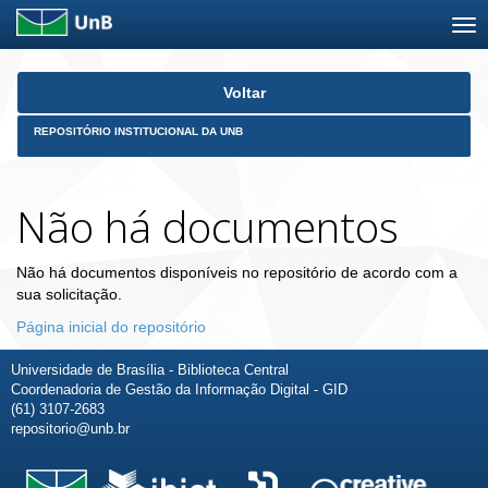
Skip
Voltar
navigation
REPOSITÓRIO INSTITUCIONAL DA UNB
Não há documentos
Não há documentos disponíveis no repositório de acordo com a
sua solicitação.
Página inicial do repositório
Universidade de Brasília - Biblioteca Central
Coordenadoria de Gestão da Informação Digital - GID
(61) 3107-2683
repositorio@unb.br