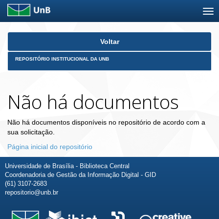
Skip
Voltar
navigation
REPOSITÓRIO INSTITUCIONAL DA UNB
Não há documentos
Não há documentos disponíveis no repositório de acordo com a
sua solicitação.
Página inicial do repositório
Universidade de Brasília - Biblioteca Central
Coordenadoria de Gestão da Informação Digital - GID
(61) 3107-2683
repositorio@unb.br