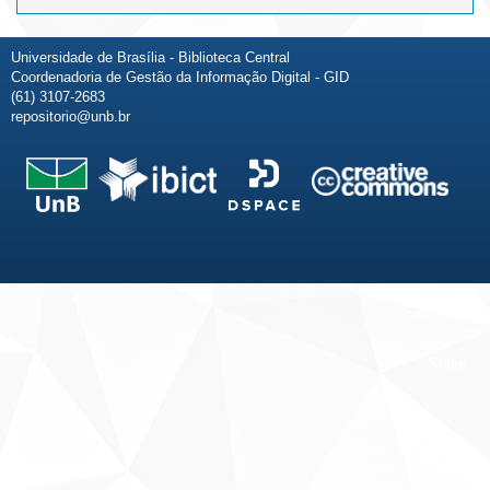
Universidade de Brasília - Biblioteca Central
Coordenadoria de Gestão da Informação Digital - GID
(61) 3107-2683
repositorio@unb.br
Fale conosco
Sobre