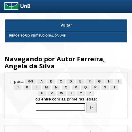
Skip
Voltar
navigation
REPOSITÓRIO INSTITUCIONAL DA UNB
Navegando por Autor Ferreira,
Angela da Silva
Ir para:
0-9
A
B
C
D
E
F
G
H
I
J
K
L
M
N
O
P
Q
R
S
T
U
V
W
X
Y
Z
ou entre com as primeiras letras: