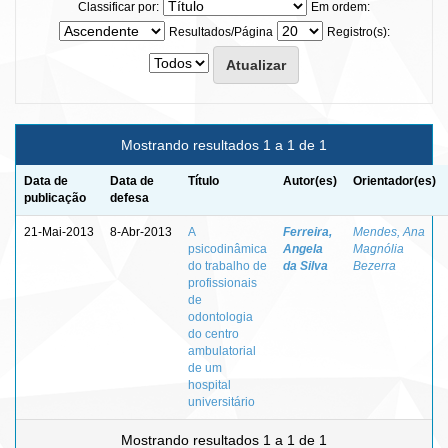
Classificar por:
Em ordem:
Resultados/Página
Registro(s):
Mostrando resultados 1 a 1 de 1
Data de
Data de
Título
Autor(es)
Orientador(es)
publicação
defesa
21-Mai-2013
8-Abr-2013
A
Ferreira,
Mendes, Ana
psicodinâmica
Angela
Magnólia
do trabalho de
da Silva
Bezerra
profissionais
de
odontologia
do centro
ambulatorial
de um
hospital
universitário
Mostrando resultados 1 a 1 de 1