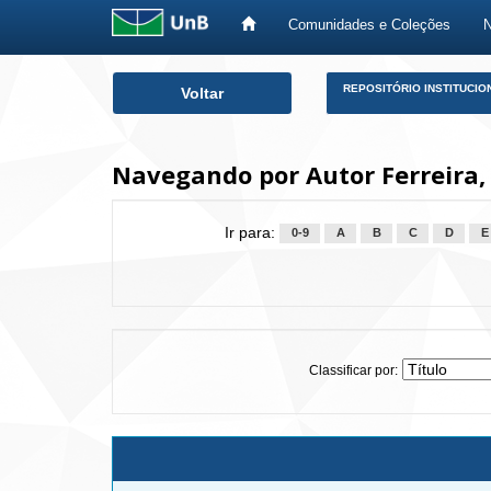
Comunidades e Coleções
Skip
REPOSITÓRIO INSTITUCIO
Voltar
navigation
Navegando por Autor Ferreira, 
Ir para:
0-9
A
B
C
D
E
Classificar por: