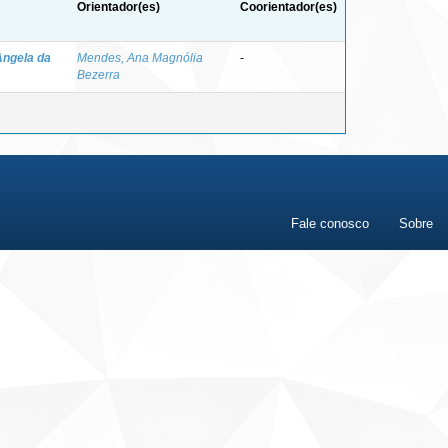
Orientador(es)
Coorientador(es)
Angela da
Mendes, Ana Magnólia
-
Bezerra
Fale conosco
Sobre