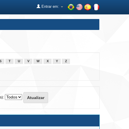
Entrar em:
S
T
U
V
W
X
Y
Z
s):