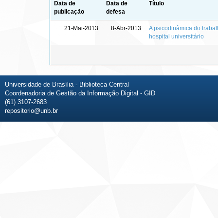
Data de
Data de
Título
publicação
defesa
21-Mai-2013
8-Abr-2013
A psicodinâmica do trabal
hospital universitário
Universidade de Brasília - Biblioteca Central
Coordenadoria de Gestão da Informação Digital - GID
(61) 3107-2683
repositorio@unb.br