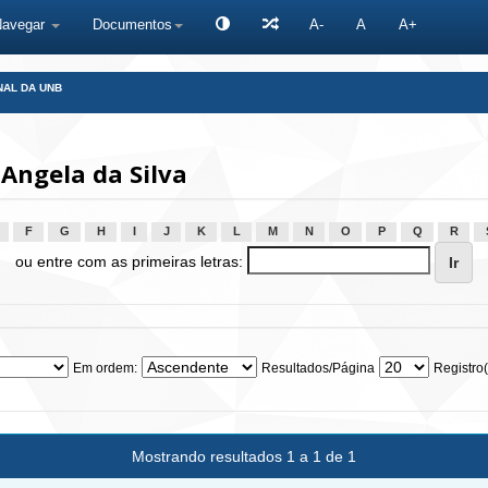
Navegar
Documentos
A-
A
A+
NAL DA UNB
Angela da Silva
F
G
H
I
J
K
L
M
N
O
P
Q
R
ou entre com as primeiras letras:
Em ordem:
Resultados/Página
Registro(
Mostrando resultados 1 a 1 de 1