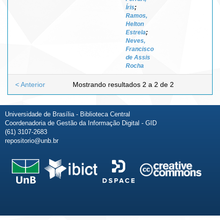
Íris
;
Ramos,
Helton
Estrela
;
Neves,
Francisco
de Assis
Rocha
< Anterior
Mostrando resultados 2 a 2 de 2
Universidade de Brasília - Biblioteca Central
Coordenadoria de Gestão da Informação Digital - GID
(61) 3107-2683
repositorio@unb.br