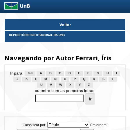
Skip
Voltar
navigation
REPOSITÓRIO INSTITUCIONAL DA UNB
Navegando por Autor Ferrari, Íris
Ir para:
0-9
A
B
C
D
E
F
G
H
I
J
K
L
M
N
O
P
Q
R
S
T
U
V
W
X
Y
Z
ou entre com as primeiras letras:
Classificar por:
Em ordem: