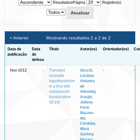
Resultados/Página
Registro(s):
< Anterior
Mostrando resultados 2 a 2 de 2
Data de
Data
Título
Autor(es)
Orientador(es)
Coo
publicação
de
defesa
Nov-2012
-
Transient
Secchi,
-
-
neonatal
Luciana
hypothyroidism
Antunes
in a boy with
de
unbalanced
Almeida
;
translocation
Araújo,
t(8;16)
Juliana
Forte
Mazzeu
de
;
Córdoba,
Mara
Santos
;
Ferrari,