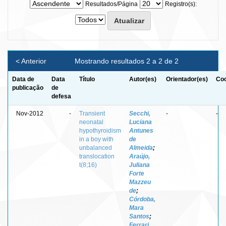
Resultados/Página
Registro(s):
< Anterior
Mostrando resultados 2 a 2 de 2
Data de
Data
Título
Autor(es)
Orientador(es)
Coo
publicação
de
defesa
Nov-2012
-
Transient
Secchi,
-
-
neonatal
Luciana
hypothyroidism
Antunes
in a boy with
de
unbalanced
Almeida
;
translocation
Araújo,
t(8;16)
Juliana
Forte
Mazzeu
de
;
Córdoba,
Mara
Santos
;
Ferrari,