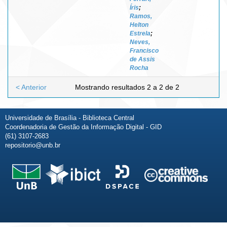
Íris
;
Ramos,
Helton
Estrela
;
Neves,
Francisco
de Assis
Rocha
< Anterior
Mostrando resultados 2 a 2 de 2
Universidade de Brasília - Biblioteca Central
Coordenadoria de Gestão da Informação Digital - GID
(61) 3107-2683
repositorio@unb.br