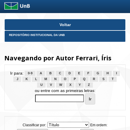
Skip
Voltar
navigation
REPOSITÓRIO INSTITUCIONAL DA UNB
Navegando por Autor Ferrari, Íris
Ir para:
0-9
A
B
C
D
E
F
G
H
I
J
K
L
M
N
O
P
Q
R
S
T
U
V
W
X
Y
Z
ou entre com as primeiras letras:
Classificar por:
Em ordem: