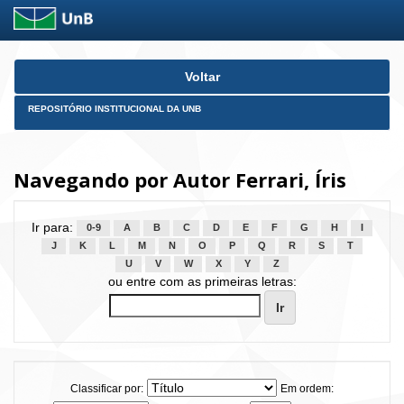
Skip
Voltar
navigation
REPOSITÓRIO INSTITUCIONAL DA UNB
Navegando por Autor Ferrari, Íris
Ir para:
0-9
A
B
C
D
E
F
G
H
I
J
K
L
M
N
O
P
Q
R
S
T
U
V
W
X
Y
Z
ou entre com as primeiras letras:
Classificar por:
Em ordem: