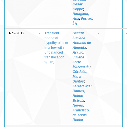
Cesar
Koppe
;
Hatagima,
Ana
;
Ferrari,
Íris
Nov-2012
-
Transient
Secchi,
-
-
neonatal
Luciana
hypothyroidism
Antunes de
in a boy with
Almeida
;
unbalanced
Araújo,
translocation
Juliana
t(8;16)
Forte
Mazzeu de
;
Córdoba,
Mara
Santos
;
Ferrari, Íris
;
Ramos,
Helton
Estrela
;
Neves,
Francisco
de Assis
Rocha