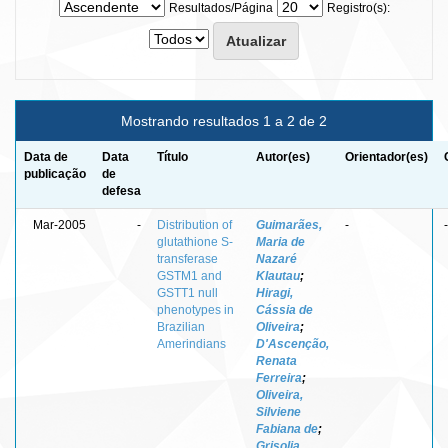
Resultados/Página
Registro(s):
Mostrando resultados 1 a 2 de 2
Data de
Data
Título
Autor(es)
Orientador(es)
publicação
de
defesa
Mar-2005
-
Distribution of
Guimarães,
-
-
glutathione S-
Maria de
transferase
Nazaré
GSTM1 and
Klautau
;
GSTT1 null
Hiragi,
phenotypes in
Cássia de
Brazilian
Oliveira
;
Amerindians
D'Ascenção,
Renata
Ferreira
;
Oliveira,
Silviene
Fabiana de
;
Grisolia,