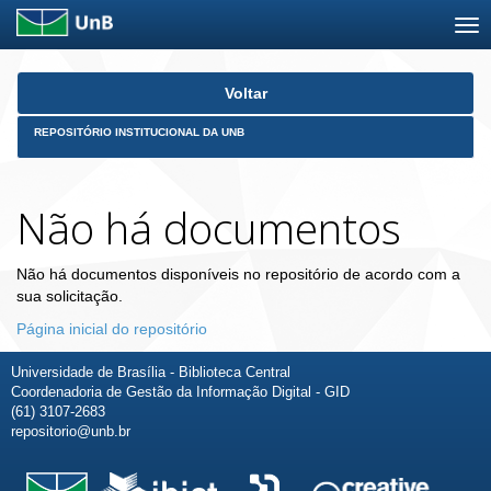
Skip
Voltar
navigation
REPOSITÓRIO INSTITUCIONAL DA UNB
Não há documentos
Não há documentos disponíveis no repositório de acordo com a
sua solicitação.
Página inicial do repositório
Universidade de Brasília - Biblioteca Central
Coordenadoria de Gestão da Informação Digital - GID
(61) 3107-2683
repositorio@unb.br