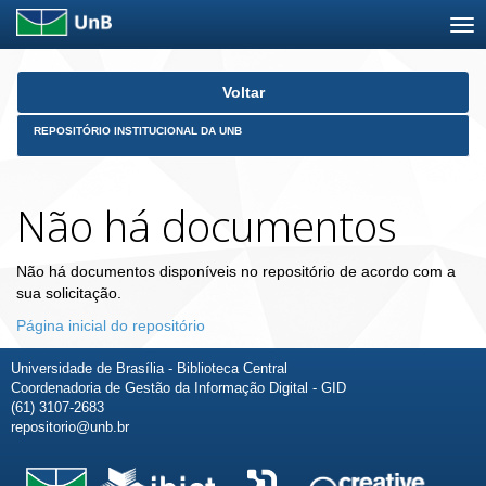
Skip
Voltar
navigation
REPOSITÓRIO INSTITUCIONAL DA UNB
Não há documentos
Não há documentos disponíveis no repositório de acordo com a
sua solicitação.
Página inicial do repositório
Universidade de Brasília - Biblioteca Central
Coordenadoria de Gestão da Informação Digital - GID
(61) 3107-2683
repositorio@unb.br