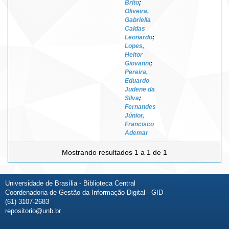
Brito
;
Oliveira,
Gabriella
Caldas
Leonardo
;
Lopes,
Heitor
Giovanni
;
Pereira,
Eduardo
Judene da
Silva
;
Fernandes
Júnior,
Francisco
Ademar
Mostrando resultados 1 a 1 de 1
Universidade de Brasília - Biblioteca Central
Coordenadoria de Gestão da Informação Digital - GID
(61) 3107-2683
repositorio@unb.br