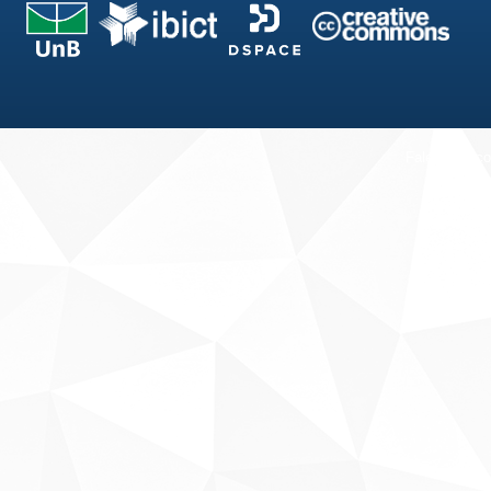
Fale conosco
Sobre