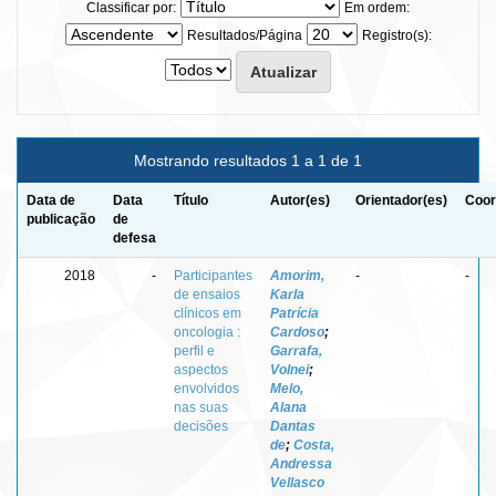
Classificar por:
Em ordem:
Resultados/Página
Registro(s):
Mostrando resultados 1 a 1 de 1
Data de
Data
Título
Autor(es)
Orientador(es)
Coor
publicação
de
defesa
2018
-
Participantes
Amorim,
-
-
de ensaios
Karla
clínicos em
Patrícia
oncologia :
Cardoso
;
perfil e
Garrafa,
aspectos
Volnei
;
envolvidos
Melo,
nas suas
Alana
decisões
Dantas
de
;
Costa,
Andressa
Vellasco