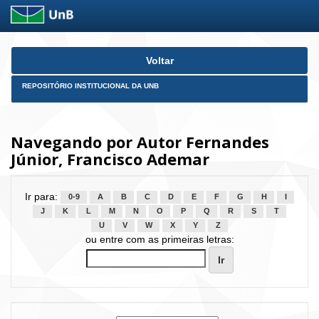
Skip
Voltar
navigation
REPOSITÓRIO INSTITUCIONAL DA UNB
Navegando por Autor Fernandes
Júnior, Francisco Ademar
Ir para:
0-9
A
B
C
D
E
F
G
H
I
J
K
L
M
N
O
P
Q
R
S
T
U
V
W
X
Y
Z
ou entre com as primeiras letras: