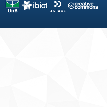
Fale conosco
Sobre