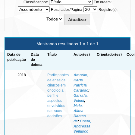
Classificar por:
Em ordem:
Resultados/Página
Registro(s):
Mostrando resultados 1 a 1 de 1
Data de
Data
Título
Autor(es)
Orientador(es)
Coor
publicação
de
defesa
2018
-
Participantes
Amorim,
-
-
de ensaios
Karla
clínicos em
Patrícia
oncologia :
Cardoso
;
perfil e
Garrafa,
aspectos
Volnei
;
envolvidos
Melo,
nas suas
Alana
decisões
Dantas
de
;
Costa,
Andressa
Vellasco