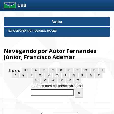
Skip
Voltar
navigation
REPOSITÓRIO INSTITUCIONAL DA UNB
Navegando por Autor Fernandes
Júnior, Francisco Ademar
Ir para:
0-9
A
B
C
D
E
F
G
H
I
J
K
L
M
N
O
P
Q
R
S
T
U
V
W
X
Y
Z
ou entre com as primeiras letras: