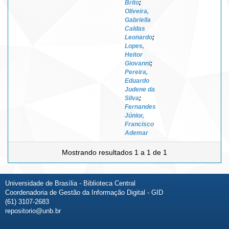
Brito
;
Oliveira,
Gabriella
Caldas
Leonardo
;
Lopes,
Heitor
Giovanni
;
Pereira,
Eduardo
Judene da
Silva
;
Fernandes
Júnior,
Francisco
Ademar
Mostrando resultados 1 a 1 de 1
Universidade de Brasília - Biblioteca Central
Coordenadoria de Gestão da Informação Digital - GID
(61) 3107-2683
repositorio@unb.br