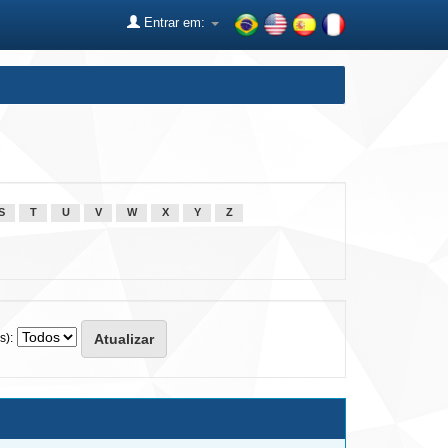
Entrar em:
S
T
U
V
W
X
Y
Z
s):