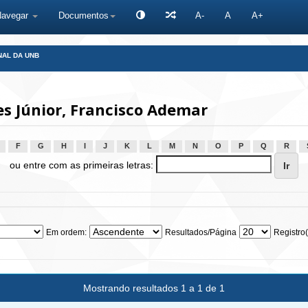
Navegar
Documentos
A-
A
A+
NAL DA UNB
s Júnior, Francisco Ademar
F
G
H
I
J
K
L
M
N
O
P
Q
R
ou entre com as primeiras letras:
Em ordem:
Resultados/Página
Registro(
Mostrando resultados 1 a 1 de 1