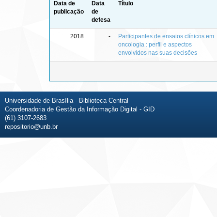
Data de
Data
Título
publicação
de
defesa
2018
-
Participantes de ensaios clínicos em
oncologia : perfil e aspectos
envolvidos nas suas decisões
Universidade de Brasília - Biblioteca Central
Coordenadoria de Gestão da Informação Digital - GID
(61) 3107-2683
repositorio@unb.br