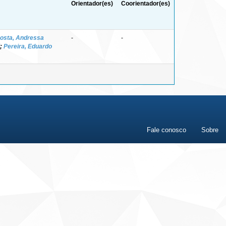
Orientador(es)
Coorientador(es)
osta, Andressa
-
-
;
Pereira, Eduardo
Fale conosco
Sobre