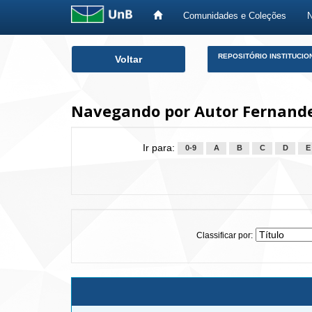
Comunidades e Coleções
Skip
REPOSITÓRIO INSTITUCIO
Voltar
navigation
Navegando por Autor Fernande
Ir para:
0-9
A
B
C
D
E
Classificar por: