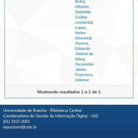
Brito
;
Oliveira,
Gabriella
Caldas
Leonardo
;
Lopes,
Heitor
Giovanni
;
Pereira,
Eduardo
Judene da
Silva
;
Fernandes
Júnior,
Francisco
Ademar
Mostrando resultados 1 a 1 de 1
Universidade de Brasília - Biblioteca Central
Coordenadoria de Gestão da Informação Digital - GID
(61) 3107-2683
repositorio@unb.br