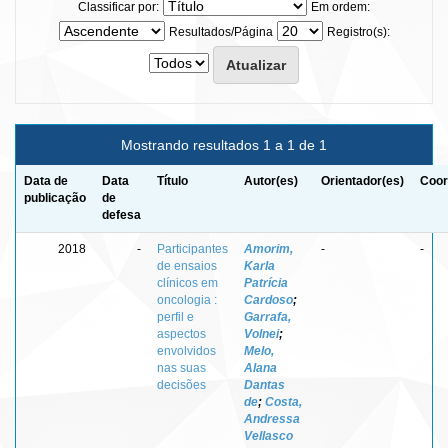
Classificar por:
Em ordem:
Resultados/Página
Registro(s):
Mostrando resultados 1 a 1 de 1
Data de
Data
Título
Autor(es)
Orientador(es)
Coor
publicação
de
defesa
2018
-
Participantes
Amorim,
-
-
de ensaios
Karla
clínicos em
Patrícia
oncologia :
Cardoso
;
perfil e
Garrafa,
aspectos
Volnei
;
envolvidos
Melo,
nas suas
Alana
decisões
Dantas
de
;
Costa,
Andressa
Vellasco