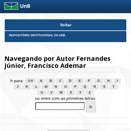
Skip
Voltar
navigation
REPOSITÓRIO INSTITUCIONAL DA UNB
Navegando por Autor Fernandes
Júnior, Francisco Ademar
Ir para:
0-9
A
B
C
D
E
F
G
H
I
J
K
L
M
N
O
P
Q
R
S
T
U
V
W
X
Y
Z
ou entre com as primeiras letras: