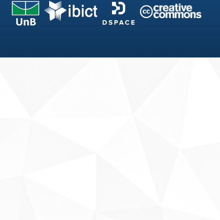
Fale conosco
Sobre