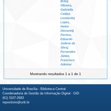
Brito
;
Oliveira,
Gabriella
Caldas
Leonardo
;
Lopes,
Heitor
Giovanni
;
Pereira,
Eduardo
Judene da
Silva
;
Fernandes
Júnior,
Francisco
Ademar
Mostrando resultados 1 a 1 de 1
Universidade de Brasília - Biblioteca Central
Coordenadoria de Gestão da Informação Digital - GID
(61) 3107-2683
repositorio@unb.br