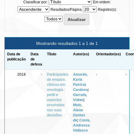
Classificar por:
Em ordem:
Resultados/Página
Registro(s):
Mostrando resultados 1 a 1 de 1
Data de
Data
Título
Autor(es)
Orientador(es)
Coor
publicação
de
defesa
2018
-
Participantes
Amorim,
-
-
de ensaios
Karla
clínicos em
Patrícia
oncologia :
Cardoso
;
perfil e
Garrafa,
aspectos
Volnei
;
envolvidos
Melo,
nas suas
Alana
decisões
Dantas
de
;
Costa,
Andressa
Vellasco