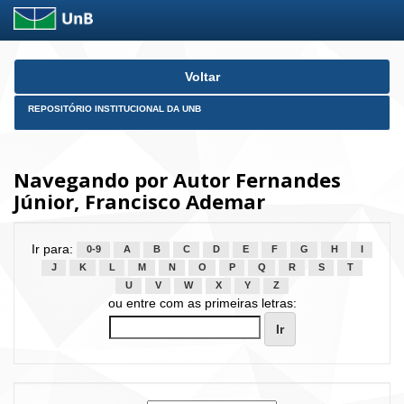
Skip
Voltar
navigation
REPOSITÓRIO INSTITUCIONAL DA UNB
Navegando por Autor Fernandes
Júnior, Francisco Ademar
Ir para:
0-9
A
B
C
D
E
F
G
H
I
J
K
L
M
N
O
P
Q
R
S
T
U
V
W
X
Y
Z
ou entre com as primeiras letras: