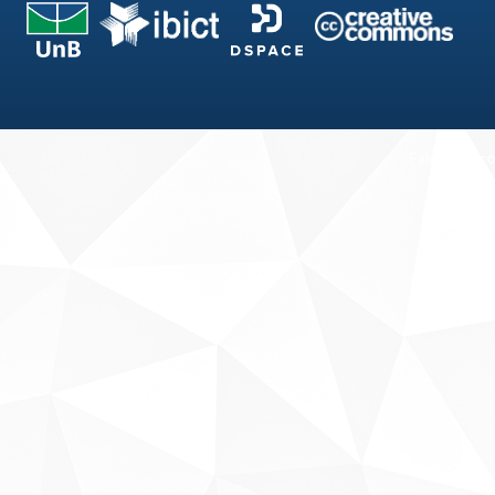
Fale conosco
Sobre