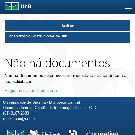
Skip
Voltar
navigation
REPOSITÓRIO INSTITUCIONAL DA UNB
Não há documentos
Não há documentos disponíveis no repositório de acordo com a
sua solicitação.
Página inicial do repositório
Universidade de Brasília - Biblioteca Central
Coordenadoria de Gestão da Informação Digital - GID
(61) 3107-2683
repositorio@unb.br