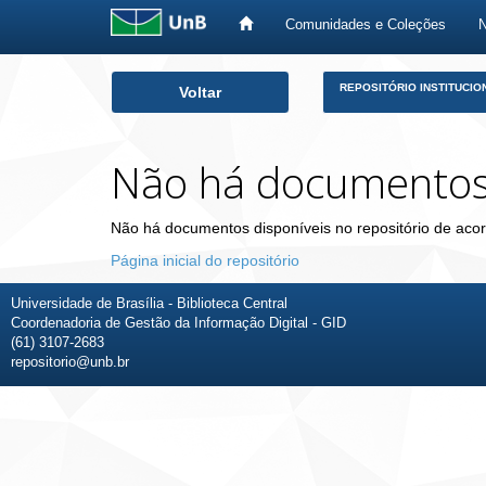
Comunidades e Coleções
Skip
REPOSITÓRIO INSTITUCIO
Voltar
navigation
Não há documento
Não há documentos disponíveis no repositório de acor
Página inicial do repositório
Universidade de Brasília - Biblioteca Central
Coordenadoria de Gestão da Informação Digital - GID
(61) 3107-2683
repositorio@unb.br