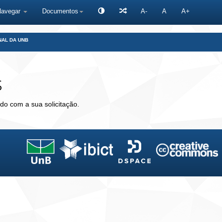
Navegar
Documentos
A-
A
A+
NAL DA UNB
s
do com a sua solicitação.