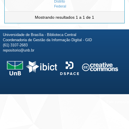
Distrito
Federal
Mostrando resultados 1 a 1 de 1
Universidade de Brasília - Biblioteca Central
Coordenadoria de Gestão da Informação Digital - GID
(61) 3107-2683
repositorio@unb.br
Fale conosco
Sobre