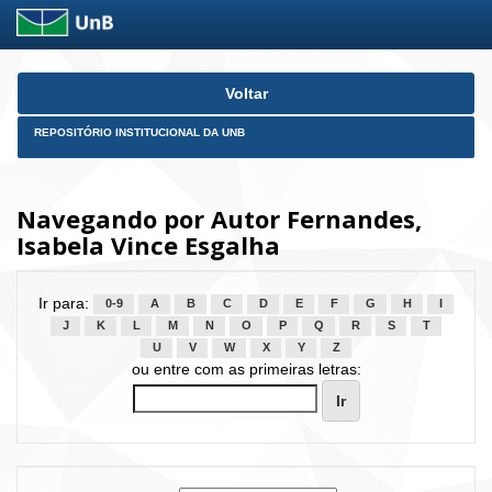
Skip
Voltar
navigation
REPOSITÓRIO INSTITUCIONAL DA UNB
Navegando por Autor Fernandes,
Isabela Vince Esgalha
Ir para:
0-9
A
B
C
D
E
F
G
H
I
J
K
L
M
N
O
P
Q
R
S
T
U
V
W
X
Y
Z
ou entre com as primeiras letras: