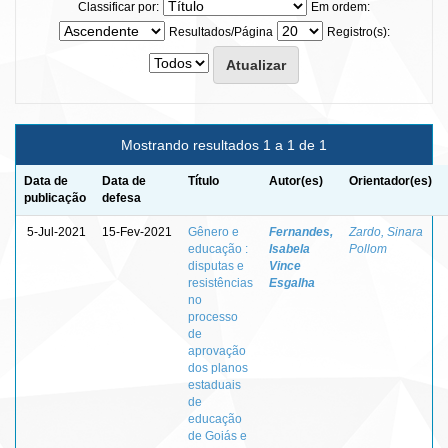
Classificar por:
Em ordem:
Resultados/Página
Registro(s):
Mostrando resultados 1 a 1 de 1
Data de
Data de
Título
Autor(es)
Orientador(es)
publicação
defesa
5-Jul-2021
15-Fev-2021
Gênero e
Fernandes,
Zardo, Sinara
educação :
Isabela
Pollom
disputas e
Vince
resistências
Esgalha
no
processo
de
aprovação
dos planos
estaduais
de
educação
de Goiás e