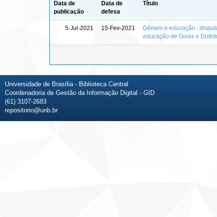
Data de
Data de
Título
publicação
defesa
5-Jul-2021
15-Fev-2021
Gênero e educação : disput
educação de Goiás e Distrit
Universidade de Brasília - Biblioteca Central
Coordenadoria de Gestão da Informação Digital - GID
(61) 3107-2683
repositorio@unb.br