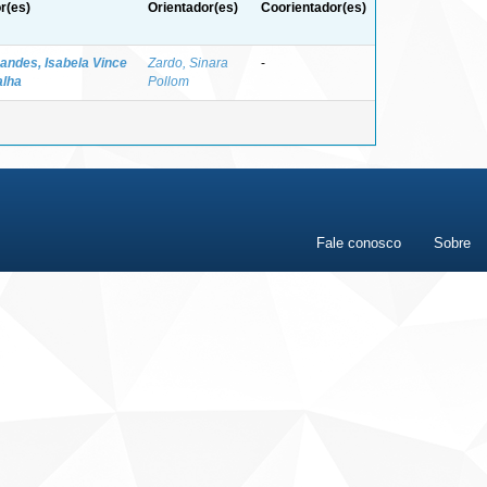
r(es)
Orientador(es)
Coorientador(es)
andes, Isabela Vince
Zardo, Sinara
-
alha
Pollom
Fale conosco
Sobre