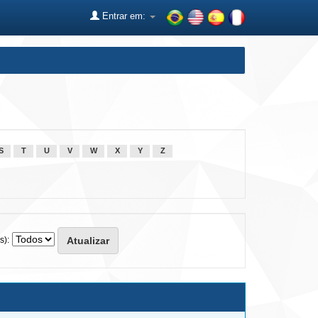
Entrar em:
S
T
U
V
W
X
Y
Z
s):