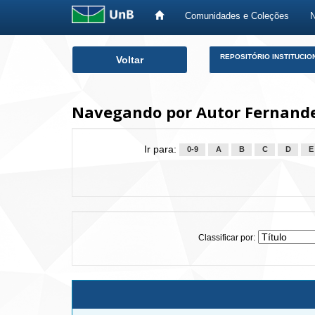
Comunidades e Coleções
Skip
REPOSITÓRIO INSTITUCIO
Voltar
navigation
Navegando por Autor Fernandes
Ir para:
0-9
A
B
C
D
E
Classificar por: