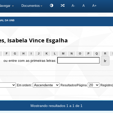
Navegar
Documentos
A-
A
A+
NAL DA UNB
, Isabela Vince Esgalha
F
G
H
I
J
K
L
M
N
O
P
Q
R
ou entre com as primeiras letras:
Em ordem:
Resultados/Página
Registro(
Mostrando resultados 1 a 1 de 1