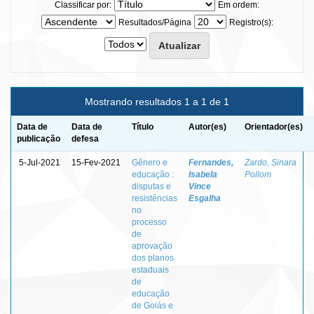
Classificar por:
Em ordem:
Resultados/Página
Registro(s):
Mostrando resultados 1 a 1 de 1
Data de
Data de
Título
Autor(es)
Orientador(es)
publicação
defesa
5-Jul-2021
15-Fev-2021
Gênero e
Fernandes,
Zardo, Sinara
educação :
Isabela
Pollom
disputas e
Vince
resistências
Esgalha
no
processo
de
aprovação
dos planos
estaduais
de
educação
de Goiás e