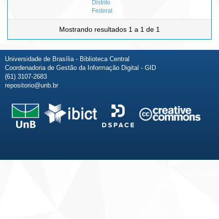
Distrito
Federal
Mostrando resultados 1 a 1 de 1
Universidade de Brasília - Biblioteca Central
Coordenadoria de Gestão da Informação Digital - GID
(61) 3107-2683
repositorio@unb.br
Fale conosco
Sobre