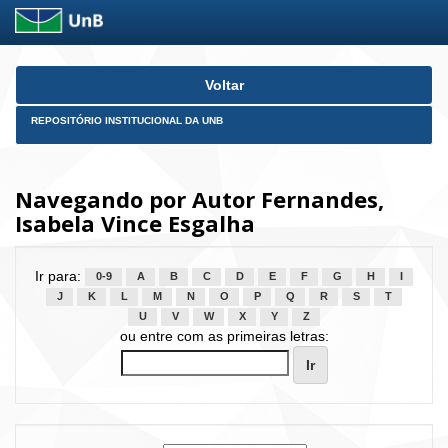
Skip
Voltar
navigation
REPOSITÓRIO INSTITUCIONAL DA UNB
Navegando por Autor Fernandes,
Isabela Vince Esgalha
Ir para:
0-9
A
B
C
D
E
F
G
H
I
J
K
L
M
N
O
P
Q
R
S
T
U
V
W
X
Y
Z
ou entre com as primeiras letras: