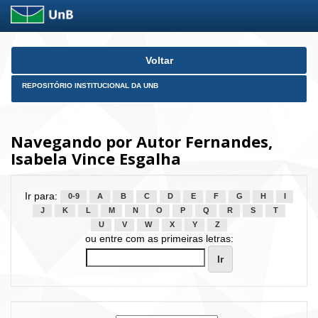
Skip
Voltar
navigation
REPOSITÓRIO INSTITUCIONAL DA UNB
Navegando por Autor Fernandes,
Isabela Vince Esgalha
Ir para:
0-9
A
B
C
D
E
F
G
H
I
J
K
L
M
N
O
P
Q
R
S
T
U
V
W
X
Y
Z
ou entre com as primeiras letras: