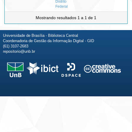
Distrito
Federal
Mostrando resultados 1 a 1 de 1
Universidade de Brasília - Biblioteca Central
Coordenadoria de Gestão da Informação Digital - GID
(61) 3107-2683
repositorio@unb.br
Fale conosco
Sobre