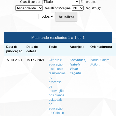
Classificar por:
Em ordem:
Resultados/Página
Registro(s):
Mostrando resultados 1 a 1 de 1
Data de
Data de
Título
Autor(es)
Orientador(es)
publicação
defesa
5-Jul-2021
15-Fev-2021
Gênero e
Fernandes,
Zardo, Sinara
educação :
Isabela
Pollom
disputas e
Vince
resistências
Esgalha
no
processo
de
aprovação
dos planos
estaduais
de
educação
de Goiás e