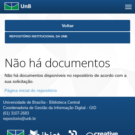
Skip
Voltar
navigation
REPOSITÓRIO INSTITUCIONAL DA UNB
Não há documentos
Não há documentos disponíveis no repositório de acordo com a
sua solicitação.
Página inicial do repositório
Universidade de Brasília - Biblioteca Central
Coordenadoria de Gestão da Informação Digital - GID
(61) 3107-2683
repositorio@unb.br