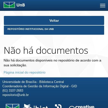
Skip
Voltar
navigation
REPOSITÓRIO INSTITUCIONAL DA UNB
Não há documentos
Não há documentos disponíveis no repositório de acordo com a
sua solicitação.
Página inicial do repositório
Universidade de Brasília - Biblioteca Central
Coordenadoria de Gestão da Informação Digital - GID
(61) 3107-2683
repositorio@unb.br