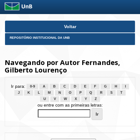
Skip
Voltar
navigation
REPOSITÓRIO INSTITUCIONAL DA UNB
Navegando por Autor Fernandes,
Gilberto Lourenço
Ir para:
0-9
A
B
C
D
E
F
G
H
I
J
K
L
M
N
O
P
Q
R
S
T
U
V
W
X
Y
Z
ou entre com as primeiras letras: