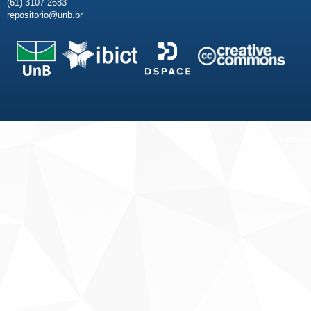
(61) 3107-2683
repositorio@unb.br
Fale conosco
Sobre