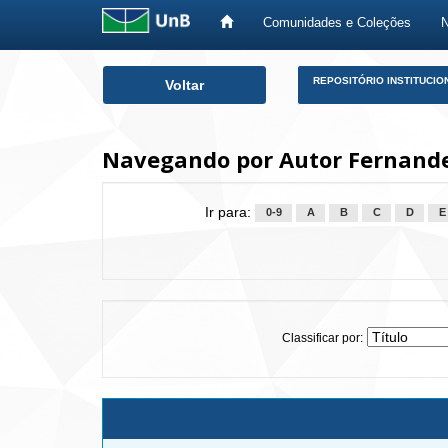
Comunidades e Coleções
Skip
REPOSITÓRIO INSTITUCIO
Voltar
navigation
Navegando por Autor Fernande
Ir para:
0-9
A
B
C
D
E
Classificar por: