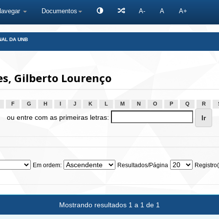
Navegar
Documentos
A-
A
A+
NAL DA UNB
s, Gilberto Lourenço
F
G
H
I
J
K
L
M
N
O
P
Q
R
ou entre com as primeiras letras:
Em ordem:
Resultados/Página
Registro(
Mostrando resultados 1 a 1 de 1