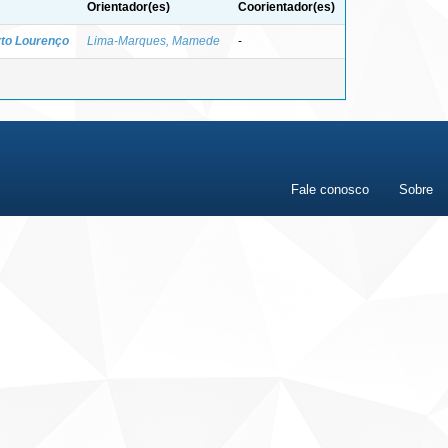
Orientador(es)
Coorientador(es)
rto Lourenço
Lima-Marques, Mamede
-
Fale conosco
Sobre