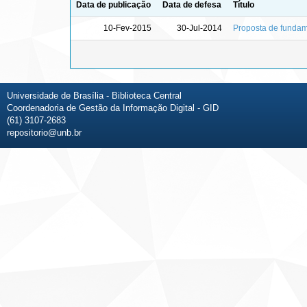
Data de publicação
Data de defesa
Título
10-Fev-2015
30-Jul-2014
Proposta de funda
Universidade de Brasília - Biblioteca Central
Coordenadoria de Gestão da Informação Digital - GID
(61) 3107-2683
repositorio@unb.br