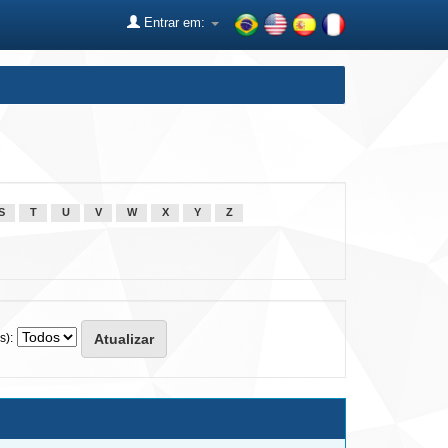
Entrar em:
S
T
U
V
W
X
Y
Z
s):