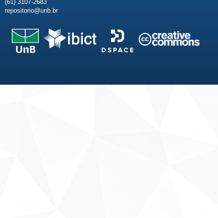
(61) 3107-2683
repositorio@unb.br
Fale conosco
Sobre