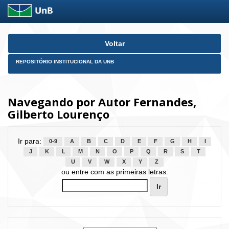
Skip
Voltar
navigation
REPOSITÓRIO INSTITUCIONAL DA UNB
Navegando por Autor Fernandes,
Gilberto Lourenço
Ir para:
0-9
A
B
C
D
E
F
G
H
I
J
K
L
M
N
O
P
Q
R
S
T
U
V
W
X
Y
Z
ou entre com as primeiras letras: