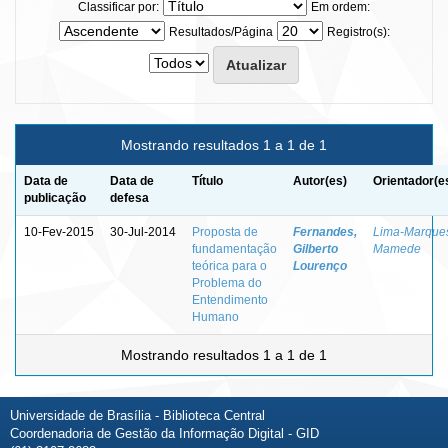
Classificar por:
Em ordem:
Resultados/Página
Registro(s):
Mostrando resultados 1 a 1 de 1
Data de
Data de
Título
Autor(es)
Orientador(e
publicação
defesa
10-Fev-2015
30-Jul-2014
Proposta de
Fernandes,
Lima-Marque
fundamentação
Gilberto
Mamede
teórica para o
Lourenço
Problema do
Entendimento
Humano
Mostrando resultados 1 a 1 de 1
Universidade de Brasília - Biblioteca Central
Coordenadoria de Gestão da Informação Digital - GID