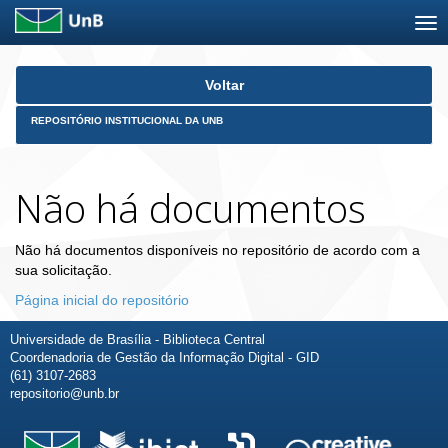
Skip
Voltar
navigation
REPOSITÓRIO INSTITUCIONAL DA UNB
Não há documentos
Não há documentos disponíveis no repositório de acordo com a
sua solicitação.
Página inicial do repositório
Universidade de Brasília - Biblioteca Central
Coordenadoria de Gestão da Informação Digital - GID
(61) 3107-2683
repositorio@unb.br