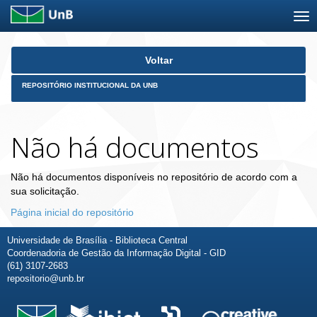
Skip
Voltar
navigation
REPOSITÓRIO INSTITUCIONAL DA UNB
Não há documentos
Não há documentos disponíveis no repositório de acordo com a
sua solicitação.
Página inicial do repositório
Universidade de Brasília - Biblioteca Central
Coordenadoria de Gestão da Informação Digital - GID
(61) 3107-2683
repositorio@unb.br