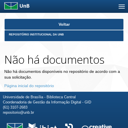
Skip
Voltar
navigation
REPOSITÓRIO INSTITUCIONAL DA UNB
Não há documentos
Não há documentos disponíveis no repositório de acordo com a
sua solicitação.
Página inicial do repositório
Universidade de Brasília - Biblioteca Central
Coordenadoria de Gestão da Informação Digital - GID
(61) 3107-2683
repositorio@unb.br