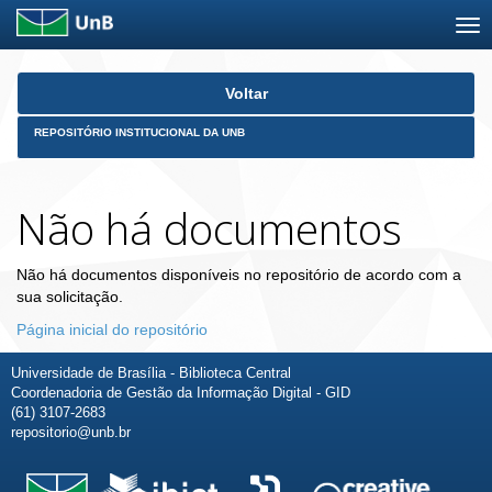
Skip
Voltar
navigation
REPOSITÓRIO INSTITUCIONAL DA UNB
Não há documentos
Não há documentos disponíveis no repositório de acordo com a
sua solicitação.
Página inicial do repositório
Universidade de Brasília - Biblioteca Central
Coordenadoria de Gestão da Informação Digital - GID
(61) 3107-2683
repositorio@unb.br