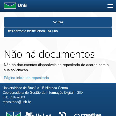
Skip
Voltar
navigation
REPOSITÓRIO INSTITUCIONAL DA UNB
Não há documentos
Não há documentos disponíveis no repositório de acordo com a
sua solicitação.
Página inicial do repositório
Universidade de Brasília - Biblioteca Central
Coordenadoria de Gestão da Informação Digital - GID
(61) 3107-2683
repositorio@unb.br