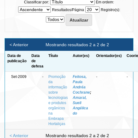
Classificar por:
Em ordem:
Resultados/Página
Registro(s):
< Anterior
Mostrando resultados 2 a 2 de 2
Data de
Data
Título
Autor(es)
Orientador(es)
Coorie
publicação
de
defesa
Set-2009
-
Promoção
Feitosa,
-
-
da
Paula
informação
Andréa
sobre
Cochrane
;
tecnologias
Amaral,
e produtos
Sueli
orgânicos
Angélica
na
do
Embrapa
Hortaliças
< Anterior
Mostrando resultados 2 a 2 de 2