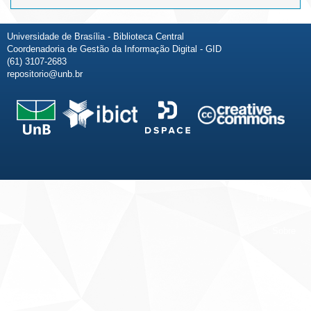
Universidade de Brasília - Biblioteca Central
Coordenadoria de Gestão da Informação Digital - GID
(61) 3107-2683
repositorio@unb.br
Fale conosco
Sobre