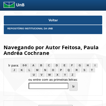
Skip
Voltar
navigation
REPOSITÓRIO INSTITUCIONAL DA UNB
Navegando por Autor Feitosa, Paula
Andréa Cochrane
Ir para:
0-9
A
B
C
D
E
F
G
H
I
J
K
L
M
N
O
P
Q
R
S
T
U
V
W
X
Y
Z
ou entre com as primeiras letras: